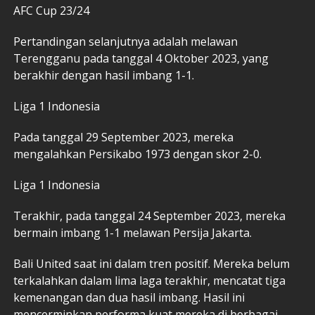
AFC Cup 23/24
Pertandingan selanjutnya adalah melawan
Terengganu pada tanggal 4 Oktober 2023, yang
berakhir dengan hasil imbang 1-1.
Liga 1 Indonesia
Pada tanggal 29 September 2023, mereka
mengalahkan Persikabo 1973 dengan skor 2-0.
Liga 1 Indonesia
Terakhir, pada tanggal 24 September 2023, mereka
bermain imbang 1-1 melawan Persija Jakarta.
Bali United saat ini dalam tren positif. Mereka belum
terkalahkan dalam lima laga terakhir, mencatat tiga
kemenangan dan dua hasil imbang. Hasil ini
mencerminkan performa kuat mereka di berbagai