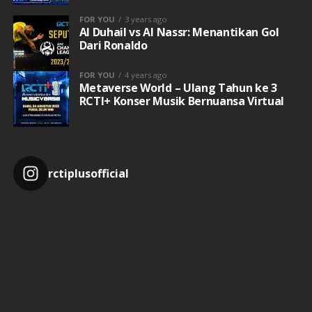
FOR YOU
3 years ago
Al Duhail vs Al Nassr: Menantikan Gol
Dari Ronaldo
FOR YOU
4 years ago
Metaverse World – Ulang Tahun ke 3
RCTI+ Konser Musik Bernuansa Virtual
rctiplusofficial