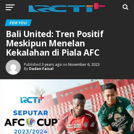
FOR YOU
Bali United: Tren Positif
Meskipun Menelan
Kekalahan di Piala AFC
Published
3 years ago
on
November 6, 2023
By
Dadan Faisal