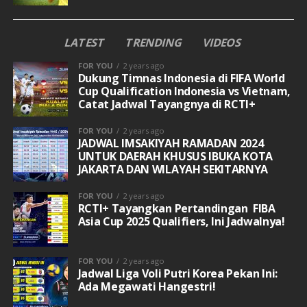
LATEST
TRENDING
VIDEOS
FOR YOU
2 years ago
Dukung Timnas Indonesia di FIFA World
Cup Qualification Indonesia vs Vietnam,
Catat Jadwal Tayangnya di RCTI+
FOR YOU
2 years ago
JADWAL IMSAKIYAH RAMADAN 2024
UNTUK DAERAH KHUSUS IBUKA KOTA
JAKARTA DAN WILAYAH SEKITARNYA
FOR YOU
2 years ago
RCTI+ Tayangkan Pertandingan FIBA
Asia Cup 2025 Qualifiers, Ini Jadwalnya!
FOR YOU
2 years ago
Jadwal Liga Voli Putri Korea Pekan Ini:
Ada Megawati Hangestri!