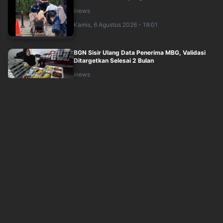
inews
Kamis, 6 Agustus 2026 - 19:01
BGN Sisir Ulang Data Penerima MBG, Validasi
Ditargetkan Selesai 2 Bulan
inews
Kamis, 6 Agustus 2026 - 18:00
Menperin Ungkap Penyebab PHK 178 Buruh di
Cimahi, Ternyata Ini Biang Keroknya
inews
Kamis, 6 Agustus 2026 - 16:46
Pengacara Jokowi Persoalkan Praperadilan
Dokter Tifa: Sudah Masuk Tahap Persidang....
inews
Kamis, 6 Agustus 2026 - 16:29