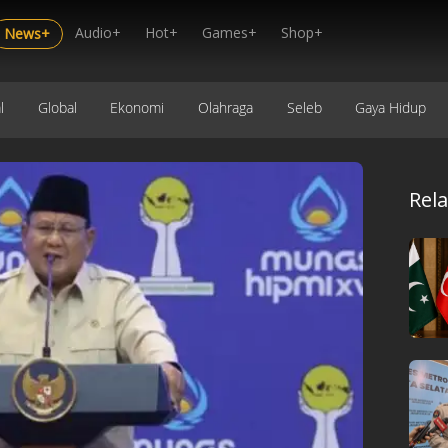
Audio+
Hot+
Games+
Shop+
News+
l
Global
Ekonomi
Olahraga
Seleb
Gaya Hidup
Rel