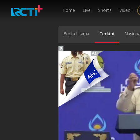
Home
Live
Short+
Video+
Berita Utama
Terkini
Nasiona
X