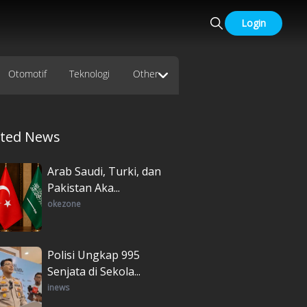
Login
Otomotif
Teknologi
Other
ated News
Arab Saudi, Turki, dan
Pakistan Aka...
okezone
Polisi Ungkap 995
Senjata di Sekola...
inews