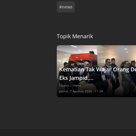
#
news
Topik Menarik
Kematian Tak Wajar Orang D
Eks Jampid....
Terkini
| inews
Jum'at, 7 Agustus 2026 - 11:34