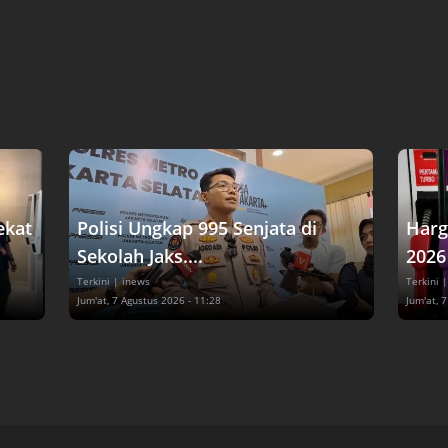
ekat
Polisi Ungkap 995 Senjata di
Harg
Sekolah Jaks....
2026 
Terkini
| inews
Terkini
|
Jum'at, 7 Agustus 2026 - 11:28
Jum'at, 