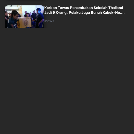
Korban Tewas Penembakan Sekolah Thailand
Jadi 9 Orang, Pelaku Juga Bunuh Kakek-Ne....
inews
Sabtu, 8 Agustus 2026 - 20:04
Kisah Ellita Sevilla, Wisudawan Terbaik Unpad
yang Lulus 7 Semester Sambil Jalank....
inews
Sabtu, 8 Agustus 2026 - 19:00
Sulit Menang Perang, Jenderal Senior AS Minta
Pemerintah Trump Cari Jalan Damai L....
okezone
Sabtu, 8 Agustus 2026 - 18:05