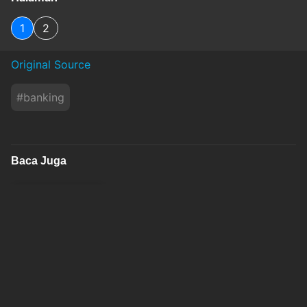
1
2
Original Source
#
banking
Baca Juga
Tugu Insurance (TUGU) Sebut Segmen Asuransi
Energi Masih Jadi Andalan
idxchannel
Jum'at, 7 Agustus 2026 - 01:58