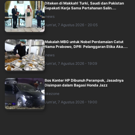
Diteken di Makkah! Turki, Saudi dan Pakistan
Sepakati Kerja Sama Pertahanan Salin....
inews
Jum'at, 7 Agustus 2026 - 20:05
Makalah MBG untuk Nobel Perdamaian Catut
Nama Prabowo, DPR: Pelanggaran Etika Aka....
inews
Jum'at, 7 Agustus 2026 - 19:09
Bos Konter HP Dibunuh Perampok, Jasadnya
Disimpan dalam Bagasi Honda Jazz
okezone
Jum'at, 7 Agustus 2026 - 19:00
Pramono Geram soal Temuan 995 Senjata
hingga Narkoba di Sekolah Jaksel: Yayasan B....
inews