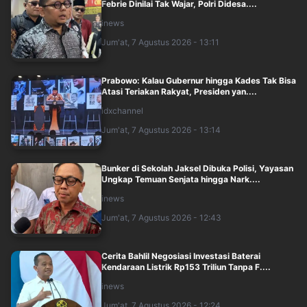
Febrie Dinilai Tak Wajar, Polri Didesa....
inews
Jum'at, 7 Agustus 2026 - 13:11
Prabowo: Kalau Gubernur hingga Kades Tak Bisa
Atasi Teriakan Rakyat, Presiden yan....
idxchannel
Jum'at, 7 Agustus 2026 - 13:14
Bunker di Sekolah Jaksel Dibuka Polisi, Yayasan
Ungkap Temuan Senjata hingga Nark....
inews
Jum'at, 7 Agustus 2026 - 12:43
Cerita Bahlil Negosiasi Investasi Baterai
Kendaraan Listrik Rp153 Triliun Tanpa F....
inews
Jum'at, 7 Agustus 2026 - 12:24