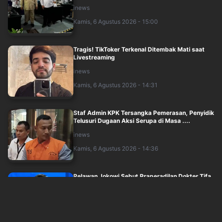
inews
Kamis, 6 Agustus 2026 - 15:00
Tragis! TikToker Terkenal Ditembak Mati saat
Livestreaming
inews
Kamis, 6 Agustus 2026 - 14:31
Staf Admin KPK Tersangka Pemerasan, Penyidik
Telusuri Dugaan Aksi Serupa di Masa ....
inews
Kamis, 6 Agustus 2026 - 14:36
Relawan Jokowi Sebut Praperadilan Dokter Tifa
Tak Sesuai Objek KUHAP, Potensi Abu....
inews
Kamis, 6 Agustus 2026 - 14:25