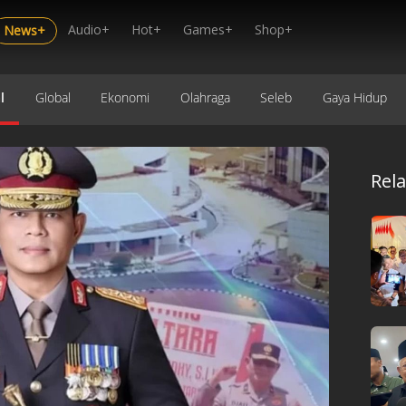
Audio+
Hot+
Games+
Shop+
News+
l
Global
Ekonomi
Olahraga
Seleb
Gaya Hidup
Rel