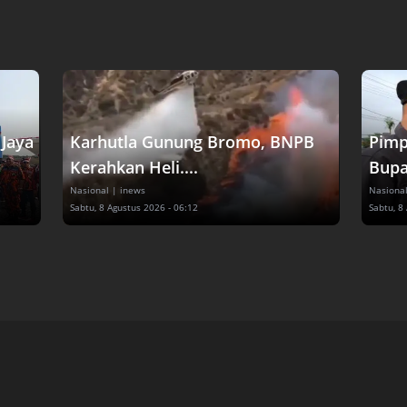
Jaya
Karhutla Gunung Bromo, BNPB
Pimp
Kerahkan Heli....
Bupat
Nasional
| inews
Nasiona
Sabtu, 8 Agustus 2026 - 06:12
Sabtu, 8