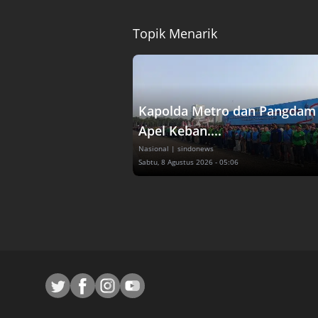
Topik Menarik
Kapolda Metro dan Pangdam 
Apel Keban....
Nasional
| sindonews
Sabtu, 8 Agustus 2026 - 05:06