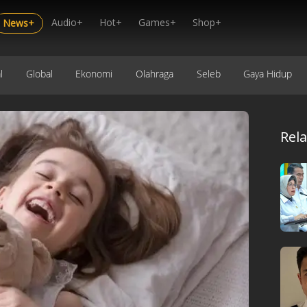
Audio+
Hot+
Games+
Shop+
News+
l
Global
Ekonomi
Olahraga
Seleb
Gaya Hidup
Rel