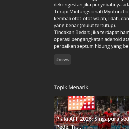
dekongestan jika penyebabnya adala
Terapi Miofungsional (Myofunctio
kembali otot-otot wajah, lidah, dan
yang benar (mulut tertutup).
Tindakan Bedah: Jika terdapat ha
operasi pengangkatan adenoid at
perbaikan septum hidung yang ben
#
news
Topik Menarik
Piala AFF 2026: Singapura se
Pede, Ti....