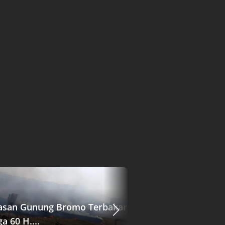
san Gunung Bromo Terbakar
Gaji ASN Daerah 
a 60 H....
Tersendat, Pemer..