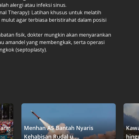
h alergi atau infeksi sinus.
nal Therapy): Latihan khusus untuk melatih
 mulut agar terbiasa beristirahat dalam posisi
mbatan fisik, dokter mungkin akan menyarankan
au amandel yang membengkak, serta operasi
gkok (septoplasty).
dang
Menhan AS Bantah Nyaris
Kawa
Kehabisan Rudal u....
hingg