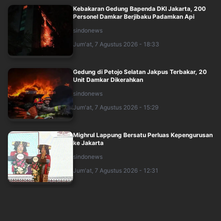
Kebakaran Gedung Bapenda DKI Jakarta, 200
Personel Damkar Berjibaku Padamkan Api
sindonews
Jum'at, 7 Agustus 2026 - 18:33
Gedung di Petojo Selatan Jakpus Terbakar, 20
Unit Damkar Dikerahkan
sindonews
Jum'at, 7 Agustus 2026 - 15:29
Mighrul Lappung Bersatu Perluas Kepengurusan
ke Jakarta
sindonews
Jum'at, 7 Agustus 2026 - 12:31
10 Penggiat Medsos Ditindak Polda Metro Jaya,
Diduga Sebar Hoaks hingga Provokati....
sindonews