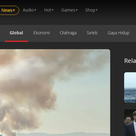
Audio+
Hot+
Games+
Shop+
News+
Global
Ekonomi
Olahraga
Seleb
Gaya Hidup
Rel