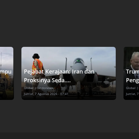
ampu
Pejabat Kerajaan: Iran dan
Trum
Proksinya Seda....
Pengg
Global
| sindonews
Global
|
Jum'at, 7 Agustus 2026 - 07:41
Jum'at, 