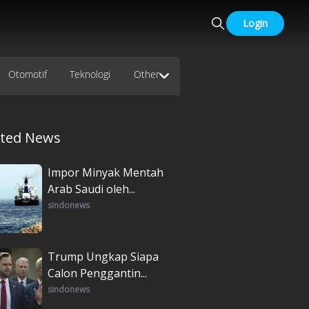
Login
Otomotif
Teknologi
Other
ated News
Impor Minyak Mentah
Arab Saudi oleh...
sindonews
Trump Ungkap Siapa
Calon Penggantin...
sindonews