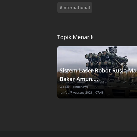
#
international
Topik Menarik
Sistem Laser Robot Rusia M
Bakar Amun....
Global
| sindonews
Jum'at, 7 Agustus 2026 - 07:48