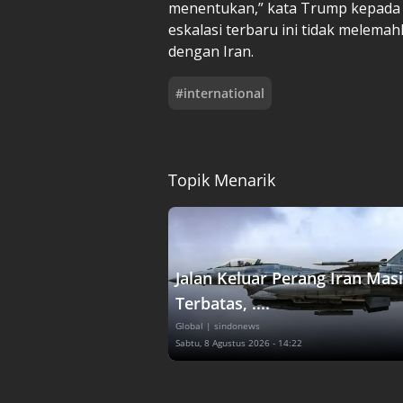
menentukan,” kata Trump kepad
eskalasi terbaru ini tidak melem
dengan Iran.
#
international
Topik Menarik
Jalan Keluar Perang Iran Mas
Terbatas, ....
Global
| sindonews
Sabtu, 8 Agustus 2026 - 14:22