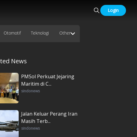
Login
Otomotif
Teknologi
Other
ated News
PMSol Perkuat Jejaring
Maritim di C...
sindonews
Jalan Keluar Perang Iran
Masih Terb...
sindonews