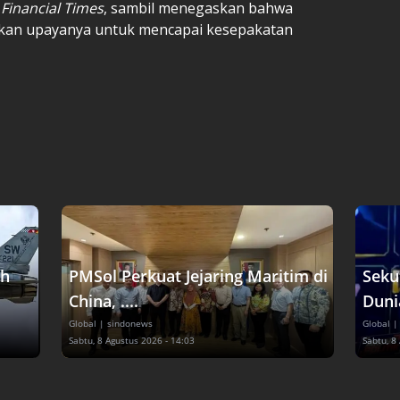
a
Financial Times
, sambil menegaskan bahwa
ahkan upayanya untuk mencapai kesepakatan
ih
PMSol Perkuat Jejaring Maritim di
Seku
China, ....
Duni
Global
| sindonews
Global
|
Sabtu, 8 Agustus 2026 - 14:03
Sabtu, 8