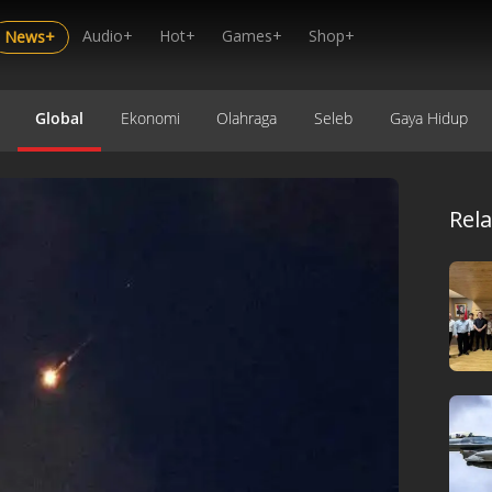
Audio+
Hot+
Games+
Shop+
News+
Global
Ekonomi
Olahraga
Seleb
Gaya Hidup
Rel