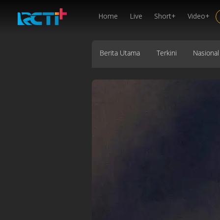
Home
Live
Short+
Video+
Berita Utama
Terkini
Nasional