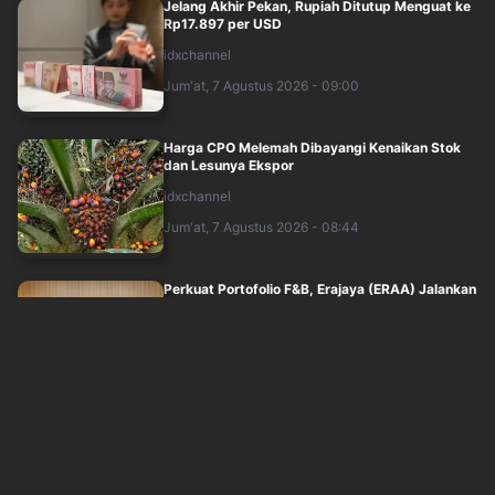
Jelang Akhir Pekan, Rupiah Ditutup Menguat ke
Rp17.897 per USD
idxchannel
Jum'at, 7 Agustus 2026 - 09:00
Harga CPO Melemah Dibayangi Kenaikan Stok
dan Lesunya Ekspor
idxchannel
Jum'at, 7 Agustus 2026 - 08:44
Perkuat Portofolio F&B, Erajaya (ERAA) Jalankan
Usaha Patungan dengan Oriental Co....
idxchannel
Jum'at, 7 Agustus 2026 - 08:08
Saham ISAT Melesat 16 Persen, AI Factory
hingga Rencana Pinjaman Jumbo Disorot Pa....
idxchannel