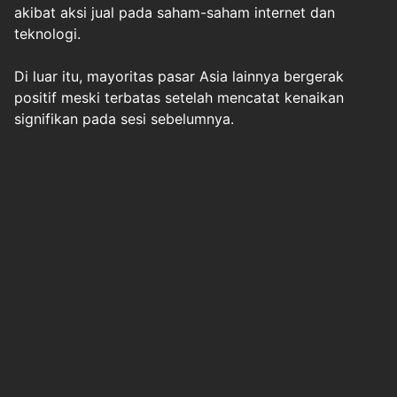
akibat aksi jual pada saham-saham internet dan
teknologi.
Di luar itu, mayoritas pasar Asia lainnya bergerak
positif meski terbatas setelah mencatat kenaikan
signifikan pada sesi sebelumnya.
Indeks Straits Times Singapura naik 0,2 persen,
sementara kontrak berjangka indeks Nifty 50 India
menguat tipis 0,1 persen.
(DESI ANGRIANI)
Berita Pilihan
Anggaran Naik Jadi Rp12,2 Triliun, Ara Siap
Buka-buk...
okezone
Rabu, 8 Juli 2026 - 04:01