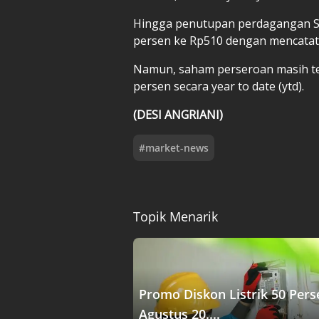
Hingga penutupan perdagangan S
persen ke Rp510 dengan mencatat
Namun, saham perseroan masih ter
persen secara year to date (ytd).
(DESI ANGRIANI)
#
market-news
Topik Menarik
Promo Diskon Listrik 50 Pers
Agustus 20....