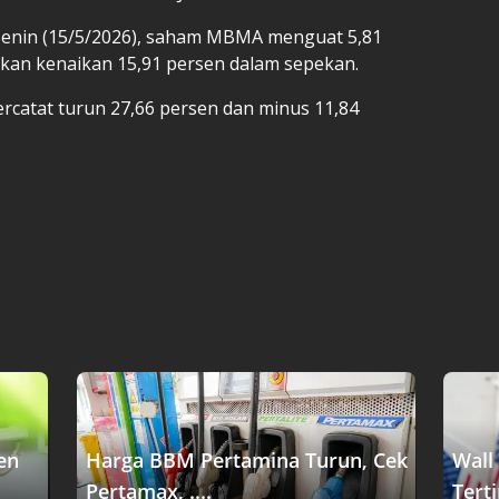
enin (15/5/2026), saham MBMA menguat 5,81
kan kenaikan 15,91 persen dalam sepekan.
catat turun 27,66 persen dan minus 11,84
en
Harga BBM Pertamina Turun, Cek
Wall
Pertamax, ....
Terti