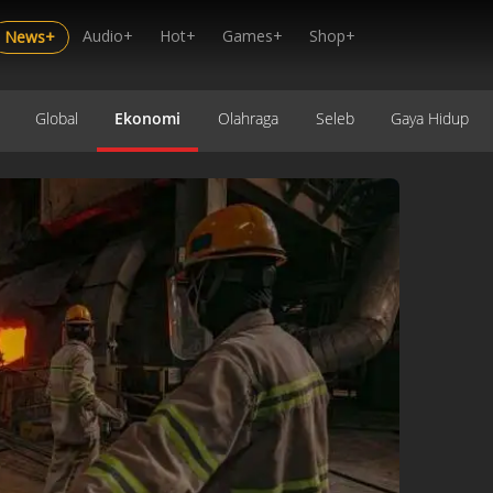
Audio+
Hot+
Games+
Shop+
News+
Global
Ekonomi
Olahraga
Seleb
Gaya Hidup