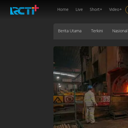
Home
Live
Short+
Video+
Berita Utama
Terkini
Nasional