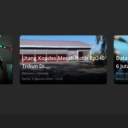
1,
Utang Kopdes Merah Putih Rp240
Data
Triliun Di....
6 Jut
Ekonomi
| okezone
Ekonomi
Kamis, 6 Agustus 2026 - 10:20
Kamis, 6