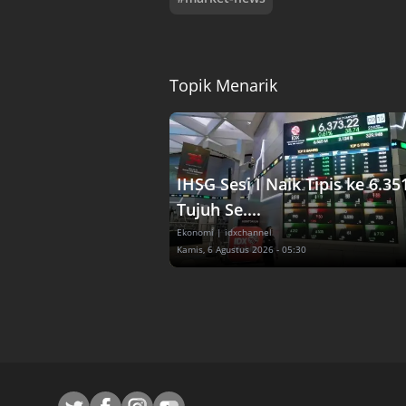
Topik Menarik
IHSG Sesi I Naik Tipis ke 6.35
Tujuh Se....
Ekonomi
| idxchannel
Kamis, 6 Agustus 2026 - 05:30