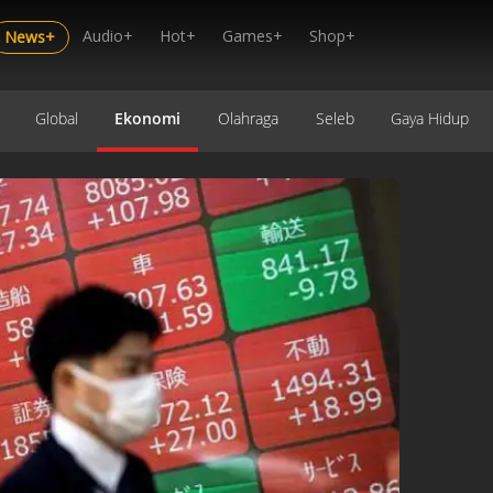
Audio+
Hot+
Games+
Shop+
News+
Global
Ekonomi
Olahraga
Seleb
Gaya Hidup