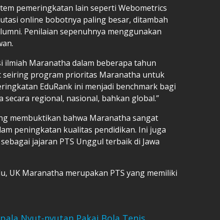
stem pemeringkatan lain seperti Webometrics
putasi online bobotnya paling besar, ditambah
alumni. Penilaian sepenuhnya menggunakan
wan.
asi ilmiah Maranatha dalam beberapa tahun
t seiring program prioritas Maranatha untuk
eringkatan EduRank ini menjadi benchmark bagi
 secara regional, nasional, bahkan global.”
ndung membuktikan bahwa Maranatha sangat
m peningkatan kualitas pendidikan. Ini juga
ebagai jajaran PTS Unggul terbaik di Jawa
edu, UK Maranatha merupakan PTS yang memiliki
pala Nyut-nyutan Pakai Bola Tenis,