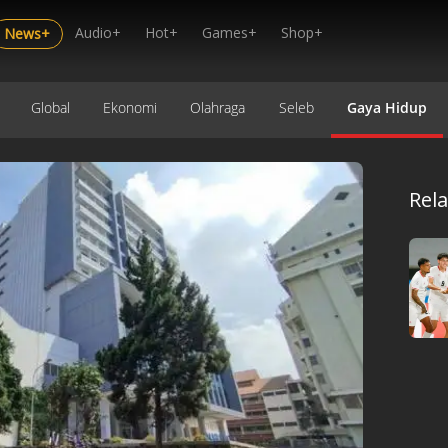
Audio+
Hot+
Games+
Shop+
News+
Global
Ekonomi
Olahraga
Seleb
Gaya Hidup
Rel