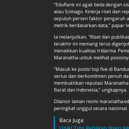
“EduRank ini agak beda dengan si
atau Scimago. Kinerja riset dan re
sepuluh persen faktor pengaruh 
metrik berdasarkan data,” papar I
Ia melanjutkan, “Riset dan publik
terakhir ini memang terus digenjo
menaikkan kualitas tridarma. Pem
Maranatha untuk melihat posisinya
“Masuk ke posisi top five di Ba
serius dan berkomitmen penuh dala
membuktikan reputasi Maranatha s
Barat dan Indonesia,” ungkapnya.
Dilansir laman resmi maranatha.
peringkat unggul secara nasional.
Baca Juga:
Unik! Tips Redakan Nyeri Ke