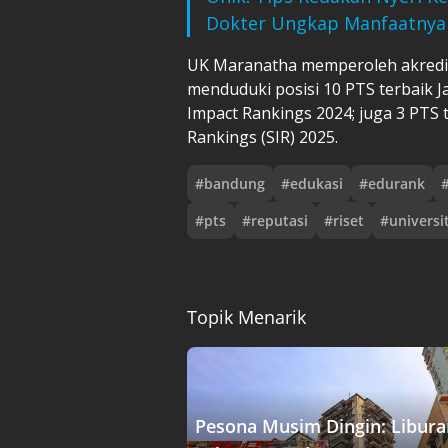
Dokter Ungkap Manfaatnya
UK Maranatha memperoleh akredit
menduduki posisi 10 PTS terbaik 
Impact Rankings 2024; juga 3 PTS 
Rankings (SIR) 2025.
#
bandung
#
edukasi
#
edurank
#
pts
#
reputasi
#
riset
#
universi
Topik Menarik
Pesona Musim Dingin: Libura