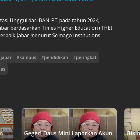
asi Unggul dari BAN-PT pada tahun 2024;
Jabar berdasarkan Times Higher Education (THE)
terbaik Jabar menurut Scimago Institutions
#
jabar
#
kampus
#
pendidikan
#
peringkat
tas
n
Geger! Daus Mini Laporkan Akun
Biki