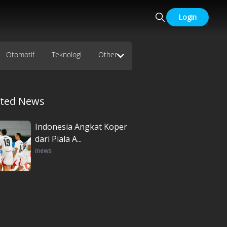
Login
Otomotif
Teknologi
Other
ated News
Indonesia Angkat Koper
dari Piala A...
inews