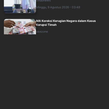
sindonews
Minggu, 9 Agustus 2026 - 03:48
MA Koreksi Kerugian Negara dalam Kasus
Korupsi Timah
okezone
Minggu, 9 Agustus 2026 - 02:56
Bareskrim Gerebek Pabrik Vape Narkoba di
Kemang Jaksel, 3 Orang Ditangkap
okezone
Minggu, 9 Agustus 2026 - 03:02
Menteri Jumhur: Hilangnya Keanekaragaman
Hayati Bukan Lagi Sekadar Krisis Lingkun....
okezone
Minggu, 9 Agustus 2026 - 01:08