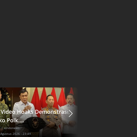
l Video Hoaks Demonstrasi,
Pengacara Jokowi 
o Polk....
Praperadilan Dokte
l
| sindonews
Nasional
| sindonews
 Agustus 2026 - 23:49
Kamis, 6 Agustus 2026 - 23:36