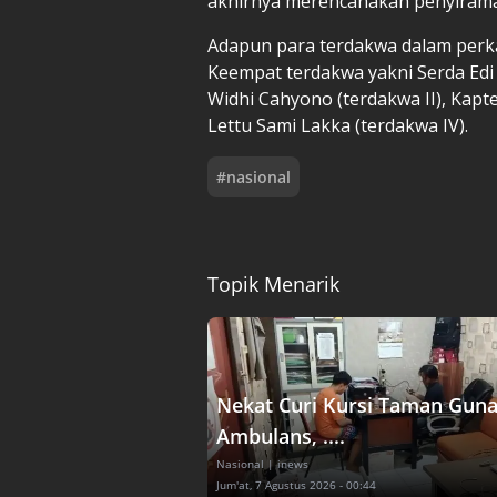
akhirnya merencanakan penyirama
Adapun para terdakwa dalam perk
Keempat terdakwa yakni Serda Edi 
Widhi Cahyono (terdakwa II), Kapte
Lettu Sami Lakka (terdakwa IV).
#
nasional
Topik Menarik
Nekat Curi Kursi Taman Gun
Ambulans, ....
Nasional
| inews
Jum'at, 7 Agustus 2026 - 00:44