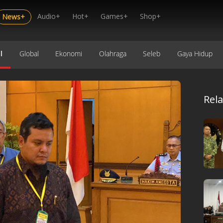
Audio+
Hot+
Games+
Shop+
News+
l
Global
Ekonomi
Olahraga
Seleb
Gaya Hidup
Rel