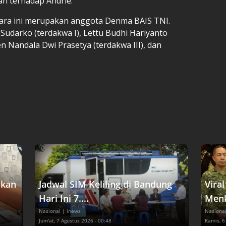
n terhadap Andrie.
ara ini merupakan anggota Denma BAIS TNI.
Sudarko (terdakwa I), Lettu Budhi Hariyanto
n Nandala Dwi Prasetya (terdakwa III), dan
akan
Jadwal SIM Keliling di Bandung
Vira
Hari Ini 7....
Menk
Nasional
| inews
Nasiona
Jum'at, 7 Agustus 2026 - 00:48
Kamis, 6