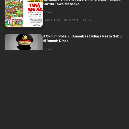
Kartun Tawa Merdeka
inews
Kamis, 6 Agustus 2026 - 14:52
3 Oknum Polisi di Anambas Diduga Pesta Sabu
di Rumah Dinas
inews
Kamis, 6 Agustus 2026 - 12:59
Ngeri! Petani di Pelalawan Riau Diserang
Beruang, Luka Parah di Kepala dan Mata
inews
Kamis, 6 Agustus 2026 - 13:14
Kapal Pompong Tenggelam di Kepulauan
Meranti Riau, 2 Orang Ditemukan Tewas
inews