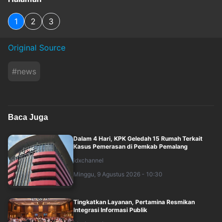
1
2
3
Original Source
#
news
Baca Juga
Dalam 4 Hari, KPK Geledah 15 Rumah Terkait
Kasus Pemerasan di Pemkab Pemalang
idxchannel
Minggu, 9 Agustus 2026 - 10:30
Tingkatkan Layanan, Pertamina Resmikan
Integrasi Informasi Publik