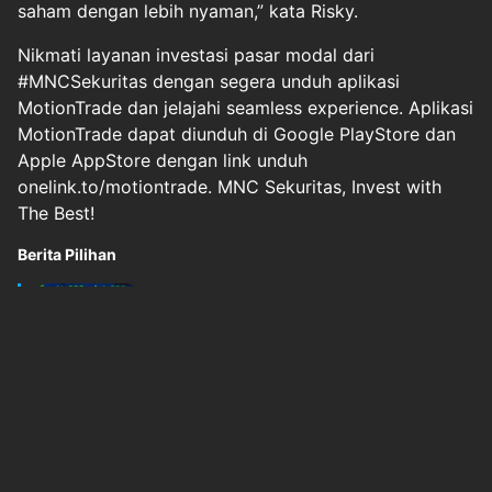
saham dengan lebih nyaman,” kata Risky.
Nikmati layanan investasi pasar modal dari
#MNCSekuritas dengan segera unduh aplikasi
MotionTrade dan jelajahi seamless experience. Aplikasi
MotionTrade dapat diunduh di Google PlayStore dan
Apple AppStore dengan link unduh
onelink.to/motiontrade. MNC Sekuritas, Invest with
The Best!
Berita Pilihan
BEI: Emiten dalam Daftar HSC Berkurang Jadi
14 Perus...
okezone
Kamis, 9 Juli 2026 - 11:08
Original Source
#
finance