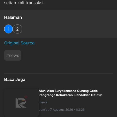
setiap kali transaksi.
Halaman
1
2
Original Source
#
news
Baca Juga
Alun-Alun Suryakencana Gunung Gede
Pangrango Kebakaran, Pendakian Ditutup
inews
Jum'at, 7 Agustus 2026 - 03:26