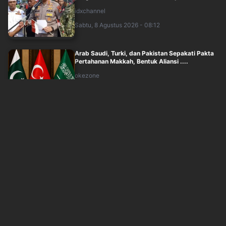
idxchannel
Sabtu, 8 Agustus 2026 - 08:12
Arab Saudi, Turki, dan Pakistan Sepakati Pakta
Pertahanan Makkah, Bentuk Aliansi ....
okezone
Sabtu, 8 Agustus 2026 - 07:49
MPR Sebar Undangan Sidang Tahunan 2026
Pekan Depan, Mantan Presiden-Wapres
Diunda....
inews
Sabtu, 8 Agustus 2026 - 07:34
Sutrimo Orang Dekat Eks Jampidsus Tewas,
Polisi Periksa Dokter yang Pertama Perik....
inews
Sabtu, 8 Agustus 2026 - 06:13