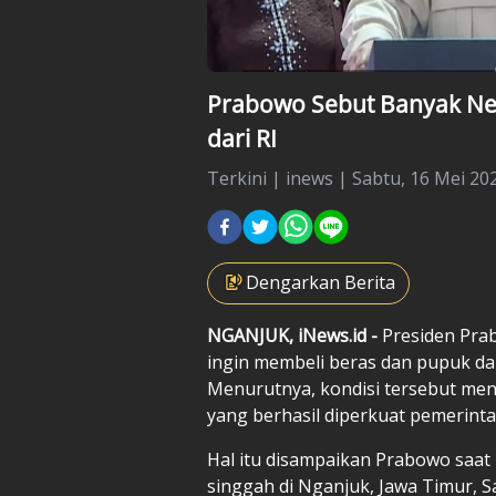
Prabowo Sebut Banyak Neg
dari RI
Terkini
|
inews |
Sabtu, 16 Mei 202
Dengarkan Berita
NGANJUK, iNews.id -
Presiden Pr
ingin membeli beras dan pupuk dari
Menurutnya, kondisi tersebut me
yang berhasil diperkuat pemerint
Hal itu disampaikan Prabowo sa
singgah di Nganjuk, Jawa Timur, S