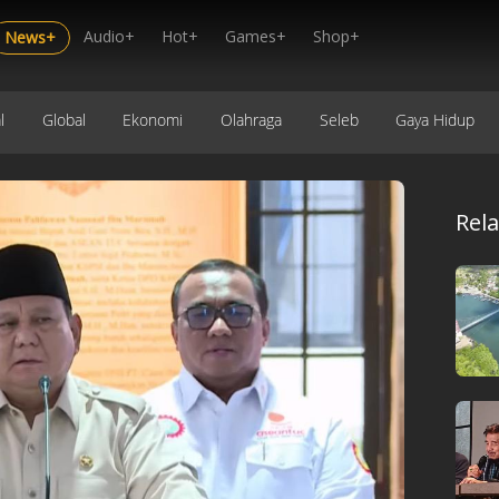
Audio+
Hot+
Games+
Shop+
News+
l
Global
Ekonomi
Olahraga
Seleb
Gaya Hidup
Rel