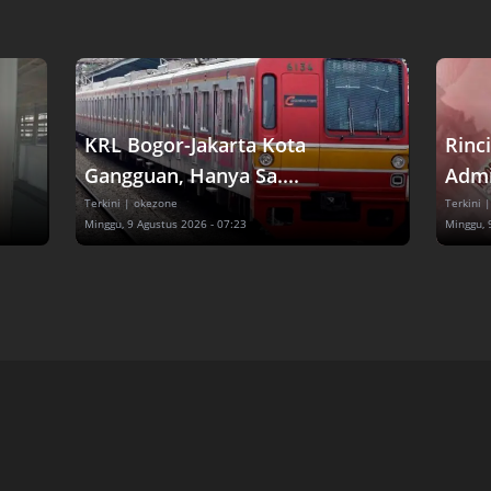
KRL Bogor-Jakarta Kota
Rinc
Gangguan, Hanya Sa....
Admin
Terkini
| okezone
Terkini
|
Minggu, 9 Agustus 2026 - 07:23
Minggu, 