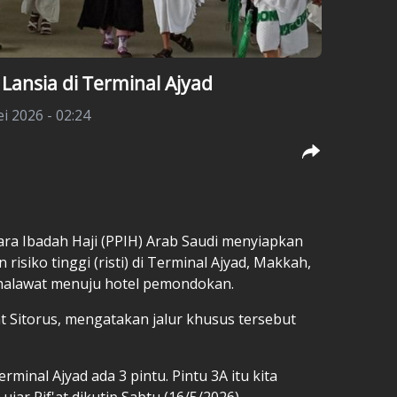
Lansia di Terminal Ajyad
i 2026 - 02:24
ra Ibadah Haji (PPIH) Arab Saudi menyiapkan
 risiko tinggi (risti) di Terminal Ajyad, Makkah,
alawat menuju hotel pemondokan.
at Sitorus, mengatakan jalur khusus tersebut
rminal Ajyad ada 3 pintu. Pintu 3A itu kita
ujar Rif'at dikutip Sabtu (16/5/2026).