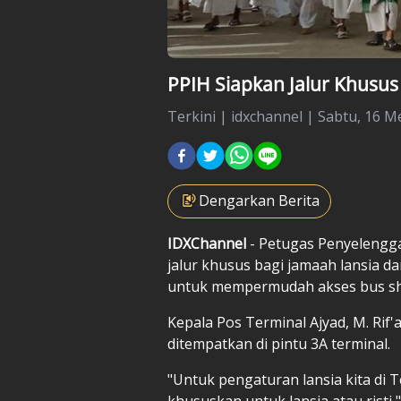
PPIH Siapkan Jalur Khusus 
Terkini
|
idxchannel |
Sabtu, 16 Me
Dengarkan Berita
IDXChannel
- Petugas Penyelengga
jalur khusus bagi jamaah lansia dan
untuk mempermudah akses bus sh
Kepala Pos Terminal Ajyad, M. Rif'
ditempatkan di pintu 3A terminal.
"Untuk pengaturan lansia kita di Te
khususkan untuk lansia atau risti," 