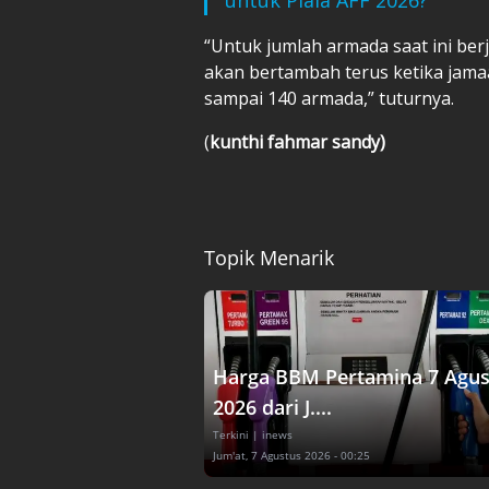
“Untuk jumlah armada saat ini be
akan bertambah terus ketika jama
sampai 140 armada,” tuturnya.
(
kunthi fahmar sandy)
Topik Menarik
Harga BBM Pertamina 7 Agus
2026 dari J....
Terkini
| inews
Jum'at, 7 Agustus 2026 - 00:25