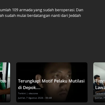
rjumlah 109 armada yang sudah beroperasi. Dan
ah sudah mulai berdatangan nanti dari Jeddah
tus
Terungkap! Motif Pelaku Mutilasi
Timn
di Depok....
Lawa
Terkini
| okezone
Terkini
|
Jum'at, 7 Agustus 2026 - 00:48
Jum'at, 