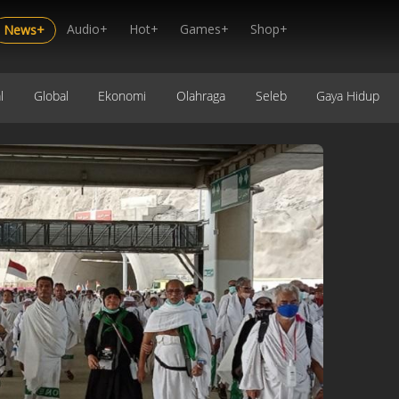
Audio+
Hot+
Games+
Shop+
News+
l
Global
Ekonomi
Olahraga
Seleb
Gaya Hidup