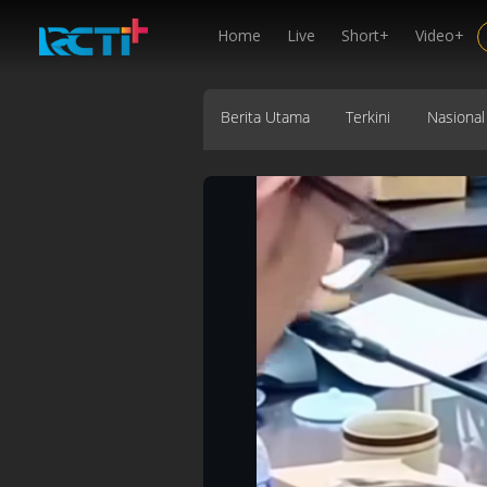
Home
Live
Short+
Video+
Berita Utama
Terkini
Nasional