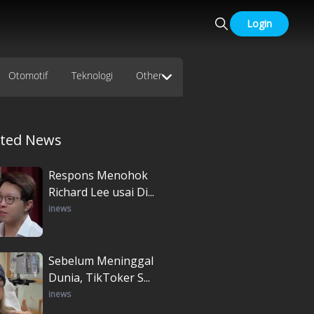
Login
Otomotif
Teknologi
Other
ated News
Respons Menohok
Richard Lee usai Di...
inews
Sebelum Meninggal
Dunia, TikToker S...
inews