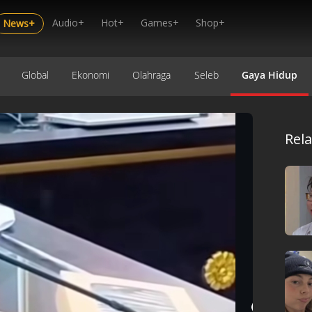
Audio+
Hot+
Games+
Shop+
News+
Global
Ekonomi
Olahraga
Seleb
Gaya Hidup
Rel