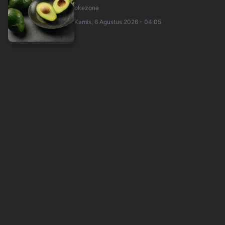
okezone
Kamis, 6 Agustus 2026 - 04:05
Alasan Semangka Ampuh Redakan Pegal dan
Lelah setelah Banyak Berjalan
okezone
Kamis, 6 Agustus 2026 - 03:05
Nakes Hilda yang Komentar Ruang Jenazah
Selalu Kosong ke Pasien BPJS Akhirnya Min....
inews
Kamis, 6 Agustus 2026 - 03:13
6 Karakter Pria Drama Korea Pencemburu Berat,
Bikin Penonton Gemas
sindonews
Kamis, 6 Agustus 2026 - 01:51