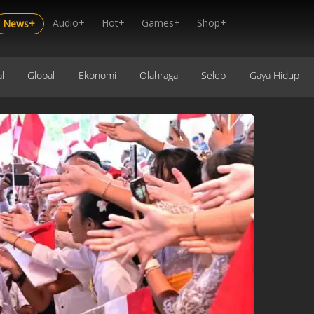
Audio+
Hot+
Games+
Shop+
News+
l
Global
Ekonomi
Olahraga
Seleb
Gaya Hidup