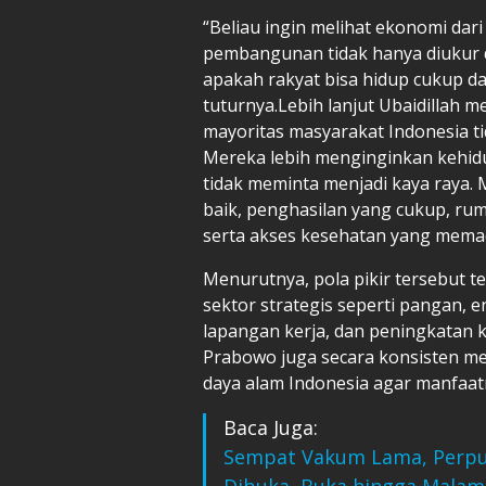
“Beliau ingin melihat ekonomi dar
pembangunan tidak hanya diukur d
apakah rakyat bisa hidup cukup d
tuturnya.Lebih lanjut Ubaidilla
mayoritas masyarakat Indonesia t
Mereka lebih menginginkan kehidu
tidak meminta menjadi kaya raya. 
baik, penghasilan yang cukup, ru
serta akses kesehatan yang memada
Menurutnya, pola pikir tersebut 
sektor strategis seperti pangan, e
lapangan kerja, dan peningkatan k
Prabowo juga secara konsisten m
daya alam Indonesia agar manfaatn
Baca Juga:
Sempat Vakum Lama, Perpu
Dibuka, Buka hingga Malam