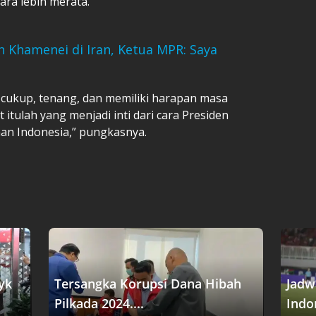
ara lebih merata.
 Khamenei di Iran, Ketua MPR: Saya
p cukup, tenang, dan memiliki harapan masa
 itulah yang menjadi inti dari cara Presiden
 Indonesia,” pungkasnya.
yk
Tersangka Korupsi Dana Hibah
Jadw
Pilkada 2024....
Indon