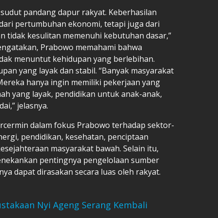
i sudut pandang dapur rakyat. Keberhasilan
ari pertumbuhan ekonomi, tetapi juga dari
an tidak kesulitan memenuhi kebutuhan dasar,”
h mengatakan, Prabowo memahami bahwa
idak menuntut kehidupan yang berlebihan.
pan yang layak dan stabil. “Banyak masyarakat
Mereka hanya ingin memiliki pekerjaan yang
mah yang layak, pendidikan untuk anak-anak,
i,” jelasnya.
tercermin dalam fokus Prabowo terhadap sektor-
nergi, pendidikan, kesehatan, penciptaan
esejahteraan masyarakat bawah. Selain itu,
enekankan pentingnya pengelolaan sumber
ya dapat dirasakan secara luas oleh rakyat.
stakaan Nyi Ageng Serang Kembali