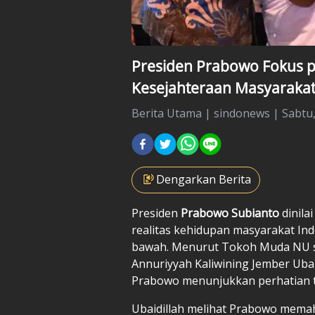
Presiden Prabowo Fokus 
Kesejahteraan Masyaraka
Berita Utama
|
sindonews |
Sabtu,
Dengarkan Berita
Presiden
Prabowo Subianto
dinila
realitas kehidupan masyarakat I
bawah. Menurut Tokoh Muda NU s
Annuriyyah Kaliwining Jember Ubai
Prabowo menunjukkan perhatian t
Ubaidillah melihat Prabowo mema