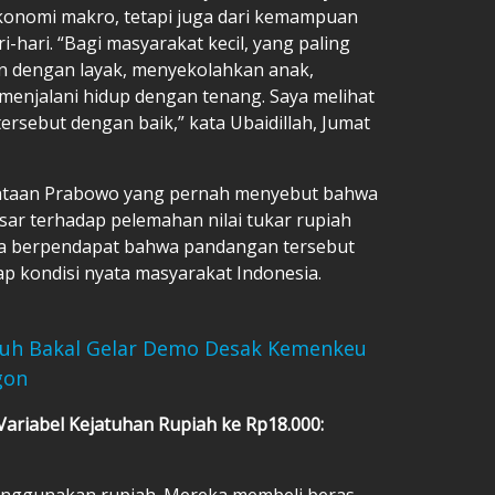
r ekonomi makro, tetapi juga dari kemampuan
hari. “Bagi masyarakat kecil, yang paling
an dengan layak, menyekolahkan anak,
enjalani hidup dengan tenang. Saya melihat
rsebut dengan baik,” kata Ubaidillah, Jumat
ataan Prabowo yang pernah menyebut bahwa
sar terhadap pelemahan nilai tukar rupiah
Dia berpendapat bahwa pandangan tersebut
kondisi nyata masyarakat Indonesia.
uruh Bakal Gelar Demo Desak Kemenkeu
gon
 Variabel Kejatuhan Rupiah ke Rp18.000:
enggunakan rupiah. Mereka membeli beras,