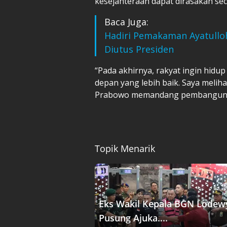
kesejahteraan dapat dirasakan sec
Baca Juga:
Hadiri Pemakaman Ayatulloh
Diutus Presiden
“Pada akhirnya, rakyat ingin hidu
depan yang lebih baik. Saya melihat
Prabowo memandang pembangunan
Topik Menarik
Eks Wakil Kepala BGN Lodew
Pusung Ajuka....