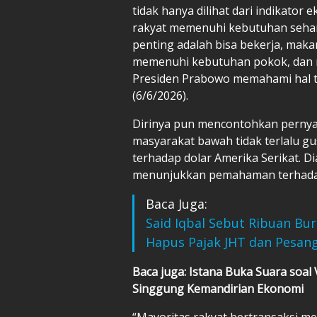
tidak hanya dilihat dari indikato
rakyat memenuhi kebutuhan sehari-
penting adalah bisa bekerja, mak
memenuhi kebutuhan pokok, dan m
Presiden Prabowo memahami hal te
(6/6/2026).
Dirinya pun mencontohkan perny
masyarakat bawah tidak terlalu gu
terhadap dolar Amerika Serikat. 
menunjukkan pemahaman terhadap 
Baca Juga:
Said Iqbal Sebut Ribuan B
Hapus Pajak JHT dan Pesan
Baca juga: Istana Buka Suara soal
Singgung Kemandirian Ekonomi
“Mayoritas rakyat bertransaksi m