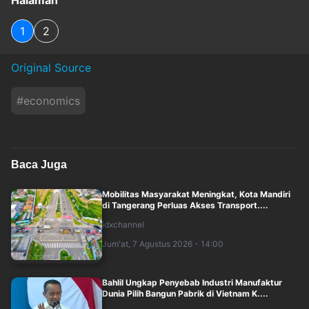
Halaman
1
2
Original Source
#
economics
Baca Juga
Mobilitas Masyarakat Meningkat, Kota Mandiri
di Tangerang Perluas Akses Transport....
idxchannel
Jum'at, 7 Agustus 2026 - 14:00
Bahlil Ungkap Penyebab Industri Manufaktur
Dunia Pilih Bangun Pabrik di Vietnam K....