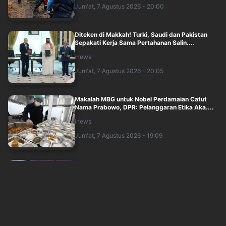
Jum'at, 7 Agustus 2026 - 20:00
Diteken di Makkah! Turki, Saudi dan Pakistan
Sepakati Kerja Sama Pertahanan Salin....
inews
Jum'at, 7 Agustus 2026 - 20:05
Makalah MBG untuk Nobel Perdamaian Catut
Nama Prabowo, DPR: Pelanggaran Etika Aka....
inews
Jum'at, 7 Agustus 2026 - 19:09
Bos Konter HP Dibunuh Perampok, Jasadnya
Disimpan dalam Bagasi Honda Jazz
okezone
Jum'at, 7 Agustus 2026 - 19:00