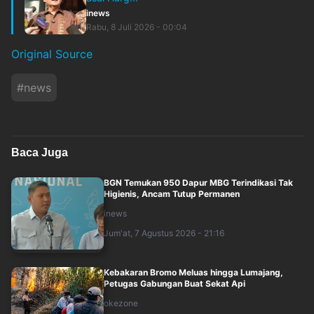
inews
Rabu, 8 Juli 2026 - 00:04
Original Source
#
news
Baca Juga
BGN Temukan 950 Dapur MBG Terindikasi Tak
Higienis, Ancam Tutup Permanen
inews
Jum'at, 7 Agustus 2026 - 21:16
Kebakaran Bromo Meluas hingga Lumajang,
Petugas Gabungan Buat Sekat Api
okezone