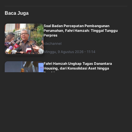
Baca Juga
Soal Badan Percepatan Pembangunan
Perumahan, Fahri Hamzah: Tinggal Tunggu
Perpres
idxchannel
Minggu, 9 Agustus 2026 - 11:14
Fahri Hamzah Ungkap Tugas Danantara
Housing, dari Konsolidasi Aset hingga
Pembiay....
idxchannel
Minggu, 9 Agustus 2026 - 11:00
Raksasa Minyak Dunia Kompak Cetak Lonjakan
Laba pada Kuartal II-2026, dari Shell ....
idxchannel
Minggu, 9 Agustus 2026 - 08:20