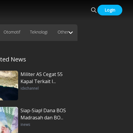
Login
Otomotif
Teknologi
Other
ated News
Militer AS Cegat 55
Kapal Terkait I...
idxchannel
Siap-Siap! Dana BOS
Madrasah dan BO...
inews