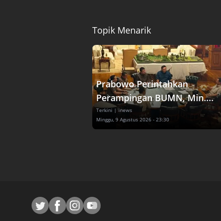
Topik Menarik
Prabowo Perintahkan
Perampingan BUMN, Min....
Terkini
| inews
Minggu, 9 Agustus 2026 - 23:30