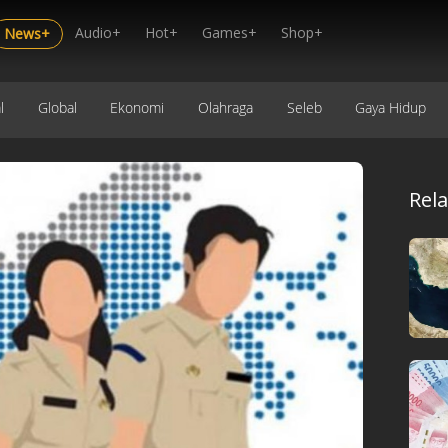
Audio+
Hot+
Games+
Shop+
News+
l
Global
Ekonomi
Olahraga
Seleb
Gaya Hidup
Rel