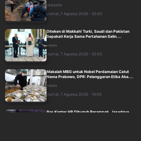
okezone
Jum'at, 7 Agustus 2026 - 20:00
Diteken di Makkah! Turki, Saudi dan Pakistan
Sepakati Kerja Sama Pertahanan Salin....
inews
Jum'at, 7 Agustus 2026 - 20:05
Makalah MBG untuk Nobel Perdamaian Catut
Nama Prabowo, DPR: Pelanggaran Etika Aka....
inews
Jum'at, 7 Agustus 2026 - 19:09
Bos Konter HP Dibunuh Perampok, Jasadnya
Disimpan dalam Bagasi Honda Jazz
okezone
Jum'at, 7 Agustus 2026 - 19:00