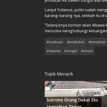
jembatan ke bawah sungai ada seki
Lanjut Yulianus, polisi sudah m
barang-barang nya, setelah itu di
“Selanjutnya korban akan dibawa k
mencoba menghubungi keluargany
#
evakuasi
#
jembatan
#
kematian
#
sepeda
#
sungai
#
visum
Topik Menarik
Sutrimo Orang Dekat Eks
Jampidsus Tewas, ....