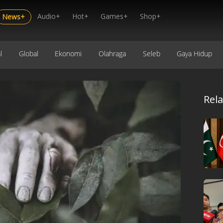
Audio+
Hot+
Games+
Shop+
News+
l
Global
Ekonomi
Olahraga
Seleb
Gaya Hidup
Rel