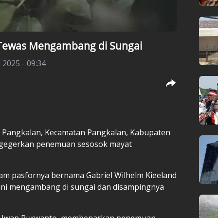
Tewas Mengambang di Sungai
l 2025 - 09:34
 Pangkalan, Kecamatan Pangkalan, Kabupaten
digegerkan penemuan sesosok mayat
am pasfornya bernama Gabriel Wilhelm Kieeland
n ini mengambang di sungai dan disampingnya
nus Iwan Purwanto, membenarkan penemuan