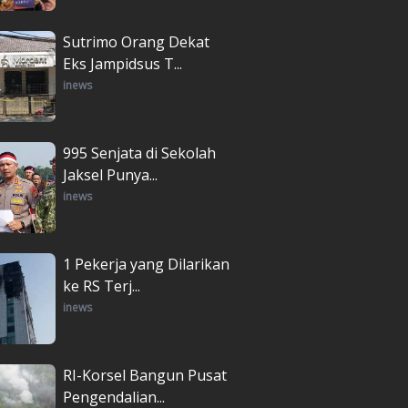
Sutrimo Orang Dekat
Eks Jampidsus T...
inews
995 Senjata di Sekolah
Jaksel Punya...
inews
1 Pekerja yang Dilarikan
ke RS Terj...
inews
RI-Korsel Bangun Pusat
Pengendalian...