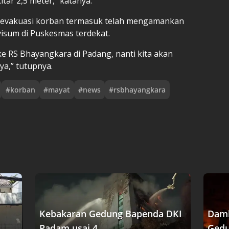
tar 2,5 meter," katanya.
engevakuasi korban termasuk telah mengamankan
 visum di Puskesmas terdekat.
e RS Bhayangkara di Padang, nanti kita akan
a,” tutupnya.
#
korban
#
mayat
#
news
#
rsbhayangkara
Kebakaran Gedung Bapenda DKI
Damk
Padam usai 4....
Gedu