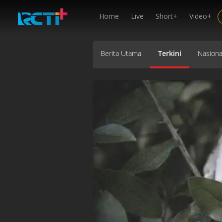
Home
Live
Short+
Video+
Berita Utama
Terkini
Nasiona