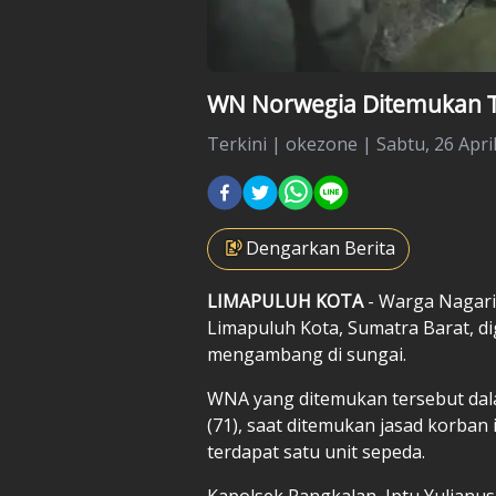
WN Norwegia Ditemukan 
Terkini
|
okezone |
Sabtu, 26 Apri
Dengarkan Berita
LIMAPULUH KOTA
- Warga Nagari
Limapuluh Kota, Sumatra Barat, 
mengambang di sungai.
WNA yang ditemukan tersebut dal
(71), saat ditemukan jasad korba
terdapat satu unit sepeda.
Kapolsek Pangkalan, Iptu Yulia