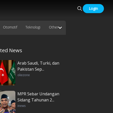
Login
Otomotif
Teknologi
Other
ated News
Arab Saudi, Turki, dan
Pakistan Sep...
okezone
MPR Sebar Undangan
Sidang Tahunan 2...
inews