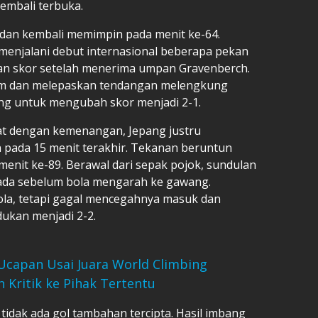
embali terbuka.
dan kembali memimpin pada menit ke-64.
 menjalani debut internasional beberapa pekan
pan skor setelah menerima umpan Gravenberch.
am dan melepaskan tendangan melengkung
ng untuk mengubah skor menjadi 2-1.
kat dengan kemenangan, Jepang justru
 pada 15 menit terakhir. Tekanan beruntun
enit ke-89. Berawal dari sepak pojok, sundulan
ada sebelum bola mengarah ke gawang.
a, tetapi gagal mencegahnya masuk dan
ukan menjadi 2-2.
 Ucapan Usai Juara World Climbing
 Kritik ke Pihak Tertentu
 tidak ada gol tambahan tercipta. Hasil imbang