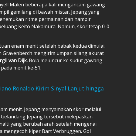
onyell Malen beberapa kali mengancam gawang
ampil gemilang di bawah mistar. Jepang yang
menemukan ritme permainan dan hampir
 peluang Keito Nakamura. Namun, skor tetap 0-0
uan enam menit setelah babak kedua dimulai.
yan Gravenberch mengirim umpan silang akurat
rgil van Dijk
.
Bola meluncur ke sudut gawang
pada menit ke-51.
tiano Ronaldo Kirim Sinyal Lanjut hingga
nam menit. Jepang menyamakan skor melalui
. Gelandang Jepang tersebut melepaskan
enalti yang berubah arah setelah mengenai
a mengecoh kiper Bart Verbruggen. Gol