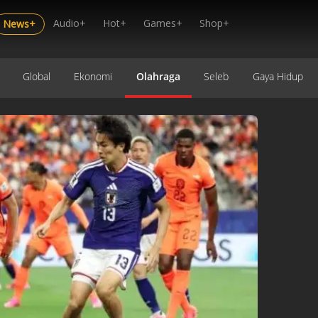
Audio+
Hot+
Games+
Shop+
News+
Global
Ekonomi
Olahraga
Seleb
Gaya Hidup