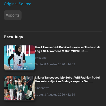
Original Source
#
sports
Baca Juga
Hasil Timnas Voli Putri Indonesia vs Thailand di
Leg II SEA Womens V Cup 2026: Ga....
okezone
Sabtu, 8 Agustus 2026 - 14:52
Liliana Tanoesoedibjo Sebut WBI Fashion Padel
Nusantara Ajarkan Budaya kepada Gen....
sindonews
Sabtu, 8 Agustus 2026 - 12:24