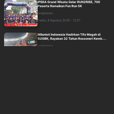
IPEKA Grand Wisata Gelar RUN2RISE, 700
Peserta Ramaikan Fun Run 5K
sindonews
Sabtu, 8 Agustus 2026 - 12:27
Milanisti Indonesia Hadirkan Tifo Megah di
SUGBK, Rayakan 32 Tahun Rossoneri Kemb....
sindonews
Sabtu, 8 Agustus 2026 - 12:30
Hasil Kualifikasi Moto3 Inggris 2026: Veda Ega
Pratama Start Posisi 16
okezone
Sabtu, 8 Agustus 2026 - 13:45
Stadion GBK Membiru Jelang Kickoff Chelsea vs
AC Milan
sindonews