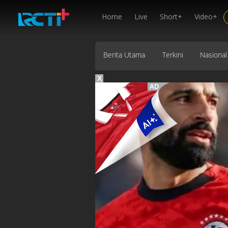
Home
Live
Short+
Video+
Berita Utama
Terkini
Nasional
X