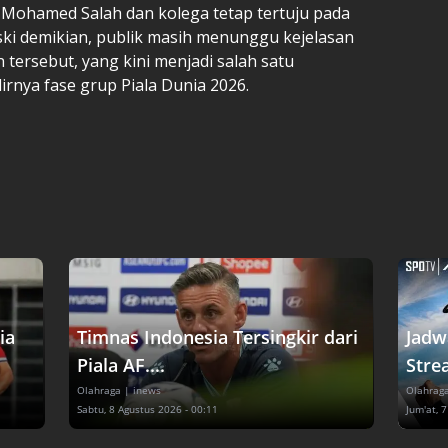
s Mohamed Salah dan kolega tetap tertuju pada
ki demikian, publik masih menunggu kejelasan
 tersebut, yang kini menjadi salah satu
irnya fase grup Piala Dunia 2026.
ia
Timnas Indonesia Tersingkir dari
Jadw
Piala AF....
Stre
Olahraga
| inews
Olahrag
Sabtu, 8 Agustus 2026 - 00:11
Jum'at, 