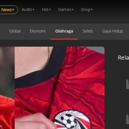
Audio+
Hot+
Games+
Shop+
News+
Global
Ekonomi
Olahraga
Seleb
Gaya Hidup
Rel