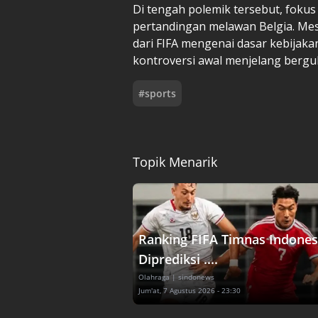
Di tengah polemik tersebut, foku
pertandingan melawan Belgia. Mes
dari FIFA mengenai dasar kebijakan
kontroversi awal menjelang bergul
#
sports
Topik Menarik
Ranking FIFA Timnas Indones
Diprediksi ....
Olahraga
| sindonews
Jum'at, 7 Agustus 2026 - 23:30