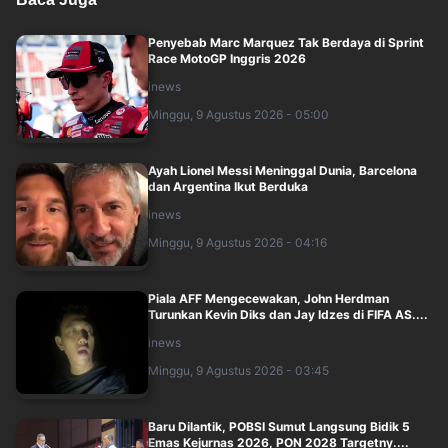
Penyebab Marc Marquez Tak Berdaya di Sprint
Race MotoGP Inggris 2026
inews
Minggu, 9 Agustus 2026 - 05:00
Ayah Lionel Messi Meninggal Dunia, Barcelona
dan Argentina Ikut Berduka
inews
Minggu, 9 Agustus 2026 - 04:16
Piala AFF Mengecewakan, John Herdman
Turunkan Kevin Diks dan Jay Idzes di FIFA AS....
inews
Minggu, 9 Agustus 2026 - 03:45
Baru Dilantik, POBSI Sumut Langsung Bidik 5
Emas Kejurnas 2026, PON 2028 Targetny....