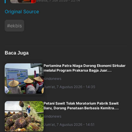
Selasa, 7 Juli 2026 - 22:14
Original Source
#
ekbis
Baca Juga
Pertamina Patra Niaga Dorong Ekonomi Sirkular
melalui Program Prakarsa Bagja Juar....
sindonews
Jum'at, 7 Agustus 2026 - 14:35
Petani Sawit Tolak Moratorium Pabrik Sawit
Baru, Dorong Penataan Berbasis Kemitra....
sindonews
Jum'at, 7 Agustus 2026 - 14:51