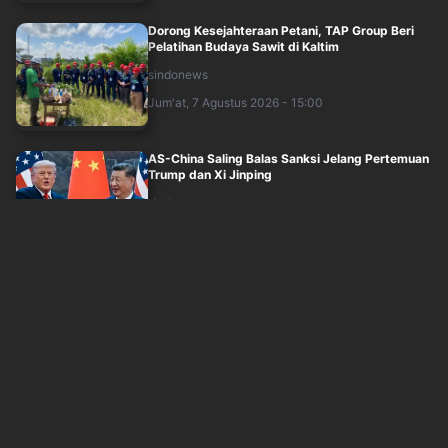
Dorong Kesejahteraan Petani, TAP Group Beri
Pelatihan Budaya Sawit di Kaltim
sindonews
Jum'at, 7 Agustus 2026 - 15:00
AS-China Saling Balas Sanksi Jelang Pertemuan
Trump dan Xi Jinping
sindonews
Jum'at, 7 Agustus 2026 - 15:14
RupiahCepat Perkuat Keamanan Data Seiring
Tingginya Ancaman Siber
sindonews
Jum'at, 7 Agustus 2026 - 12:32
66 Kepala SPPG Dipecat, Terlibat Judi Online
hingga 'Hengki Pengki'