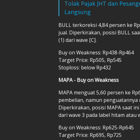
Tolak Pajak JHT dan Pesang
Langsung
BULL terkoreksi 4,84 persen ke R
jual. Diperkirakan, posisi BULL sa
(1) dari wave [C].
Buy on Weakness: Rp438-Rp464
Target Price: Rp505, Rp545
Stoploss: below Rp432
MAPA - Buy on Weakness
MAPA menguat 5,60 persen ke Rp6
pembelian, namun penguatannya m
Diperkirakan, posisi MAPA saat ini
dari wave 3 pada label hitam atau 
Buy on Weakness: Rp625-Rp645
Target Price: Rp695, Rp725