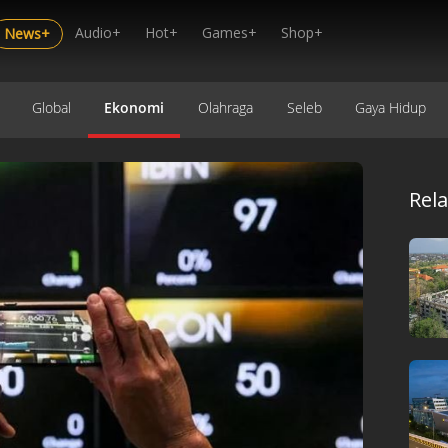
Audio+
Hot+
Games+
Shop+
News+
Global
Ekonomi
Olahraga
Seleb
Gaya Hidup
Rel