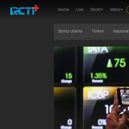
Home
Live
Short+
Video+
Berita Utama
Terkini
Nasional