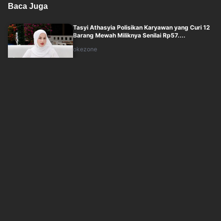
Baca Juga
Tasyi Athasyia Polisikan Karyawan yang Curi 12
Barang Mewah Miliknya Senilai Rp57....
okezone
Sabtu, 8 Agustus 2026 - 02:30
Daus Mini Lapor Polisi usai Namanya Digunakan
untuk Menyebarkan Konten SARA
okezone
Sabtu, 8 Agustus 2026 - 00:30
Titi Kamal Klaim Film Perumahan Laddaland
Lebih Mencekam dari Versi Thailand
okezone
Jum'at, 7 Agustus 2026 - 23:30