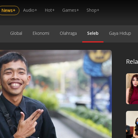
Audio+
Hot+
Games+
Shop+
News+
Global
Ekonomi
Olahraga
Seleb
Gaya Hidup
Rel