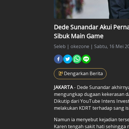
Dede Sunandar Akui Perna
Sibuk Main Game
Seleb
|
okezone |
Sabtu, 16 Mei 20
Dengarkan Berita
JAKARTA
- Dede Sunandar akhirnya
mengungkap dugaan kekerasan da
Dikutip dari YouTube Intens Inve
melakukan KDRT terhadap sang ist
Namun ia menyebut kejadian ters
Karen tengah sakit hati sehingga 