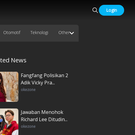
Login
Otomotif
Teknologi
Other
ated News
Fangfang Polisikan 2
Adik Vicky Pra...
okezone
Jawaban Menohok
Richard Lee Ditudin...
okezone