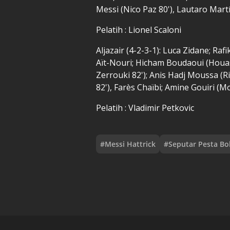
Messi (Nico Paz 80'), Lautaro Martín
Pelatih : Lionel Scaloni
Aljazair (4-2-3-1): Luca Zidane; Ra
Aït-Nouri; Hicham Boudaoui (Houa
Zerrouki 82'); Anis Hadj Moussa (R
82'), Farès Chaïbi; Amine Gouiri 
Pelatih : Vladimir Petkovic
#
Messi Hattrick
#
Seputar Pesta Bo