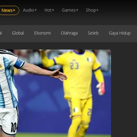
Audio+
Hot+
Games+
Shop+
News+
l
Global
Ekonomi
Olahraga
Seleb
Gaya Hidup