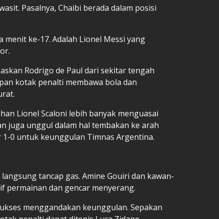
wasit. Pasalnya, Chaibi berada dalam posisi
a menit ke-17. Adalah Lionel Messi yang
or.
skan Rodrigo de Paul dari sekitar tengah
epan kotak penalti membawa bola dan
urat.
han Lionel Scaloni lebih banyak menguasai
an juga unggul dalam hal tembakan ke arah
 1-0 untuk keunggulan Timnas Argentina.
r langsung tancap gas. Amine Gouiri dan kawan-
tif permainan dan gencar menyerang.
 sukses menggandakan keunggulan. Sepakan
 kotak penalti dapat ditepis Luca Zidane.