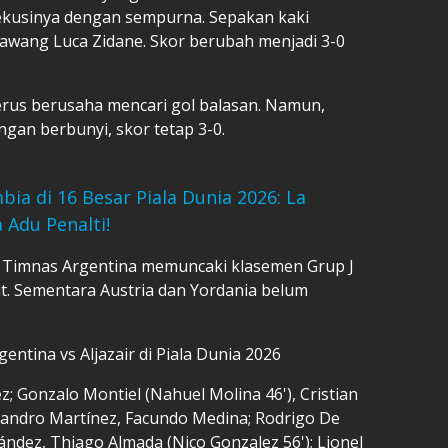
ekusinya dengan sempurna. Sepakan kaki
gawang Luca Zidane. Skor berubah menjadi 3-0
 terus berusaha mencari gol balasan. Namun,
ngan berbunyi, skor tetap 3-0.
bia di 16 Besar Piala Dunia 2026: La
 Adu Penalti!
a Timnas Argentina memuncaki klasemen Grup J
cit. Sementara Austria dan Yordania belum
ntina vs Aljazair di Piala Dunia 2026
ez; Gonzalo Montiel (Nahuel Molina 46'), Cristian
sandro Martínez, Facundo Medina; Rodrigo De
nández, Thiago Almada (Nico Gonzalez 56'); Lionel