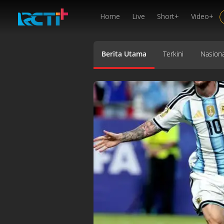
Home
Live
Short+
Video+
Berita Utama
Terkini
Nasiona