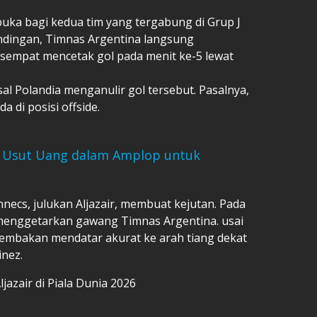
ka bagi kedua tim yang tergabung di Grup J
andingan, Timnas Argentina langsung
 sempat mencetak gol pada menit ke-5 lewat
l Polandia menganulir gol tersebut. Pasalnya,
 di posisi offside.
K Usut Uang dalam Amplop untuk
nnecs, julukan Aljazair, membuat kejutan. Pada
 menggetarkan gawang Timnas Argentina. usai
embakan mendatar akurat ke arah tiang dekat
inez.
jazair di Piala Dunia 2026