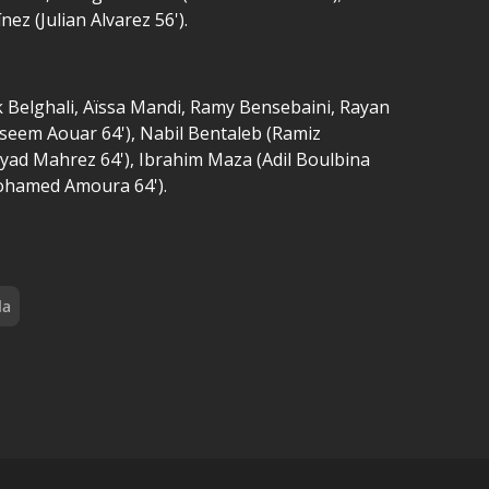
ez (Julian Alvarez 56').
fik Belghali, Aïssa Mandi, Ramy Bensebaini, Rayan
seem Aouar 64'), Nabil Bentaleb (Ramiz
iyad Mahrez 64'), Ibrahim Maza (Adil Boulbina
(Mohamed Amoura 64').
la