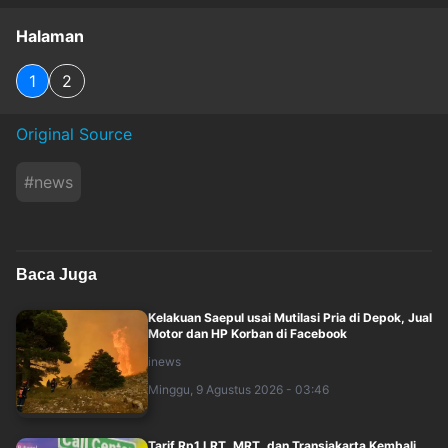
Halaman
1
2
Original Source
#
news
Baca Juga
Kelakuan Saepul usai Mutilasi Pria di Depok, Jual
Motor dan HP Korban di Facebook
inews
Minggu, 9 Agustus 2026 - 03:46
Tarif Rp1 LRT, MRT, dan Transjakarta Kembali,