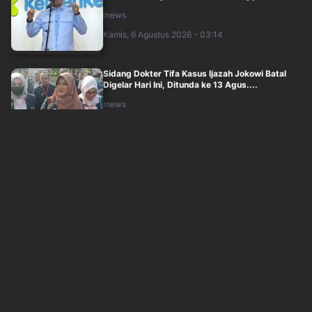
inews
Kamis, 6 Agustus 2026 - 03:14
Sidang Dokter Tifa Kasus Ijazah Jokowi Batal
Digelar Hari Ini, Ditunda ke 13 Agus....
inews
Kamis, 6 Agustus 2026 - 03:23
Prabowo Kumpulkan Para Peneliti BRIN di Istana
Siang Ini, Bahas Apa?
inews
Kamis, 6 Agustus 2026 - 03:25
Breaking News: Hakim Praperadilan Putuskan
Roy Suryo Tak Dapat Ganti Rugi
inews
Kamis, 6 Agustus 2026 - 03:05