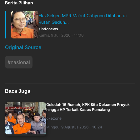
Berita Pilihan
Eks Sekjen MPR Ma'ruf Cahyono Ditahan di
Rutan Gedun...
sindonews
Kamis, 9 Juli 2026 - 11:00
Original Source
#
nasional
Baca Juga
Geledah 15 Rumah, KPK Sita Dokumen Proyek
hingga HP Terkait Kasus Pemalang
okezone
Minggu, 9 Agustus 2026 - 10:24