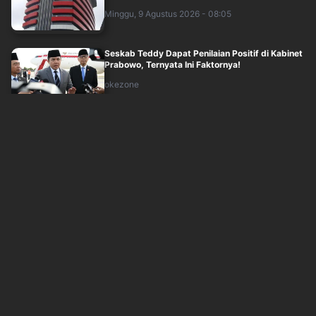
Minggu, 9 Agustus 2026 - 08:05
Seskab Teddy Dapat Penilaian Positif di Kabinet
Prabowo, Ternyata Ini Faktornya!
okezone
Minggu, 9 Agustus 2026 - 07:11
Norman Joesoef Masuk Bursa Wamenhan, DPR:
Keputusan di Tangan Presiden
okezone
Minggu, 9 Agustus 2026 - 07:12
Polisi Segera Ekshumasi Jenazah Sutrimo untuk
Ungkap Penyebab Kematian
okezone
Minggu, 9 Agustus 2026 - 06:49