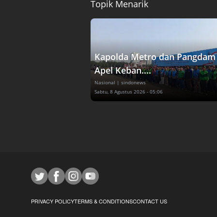
Topik Menarik
Kapolda Metro dan Pangdam 
Apel Keban....
Nasional
| sindonews
Sabtu, 8 Agustus 2026 - 05:06
PRIVACY POLICY
TERMS & CONDITIONS
CONTACT US