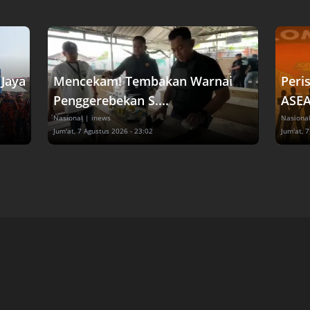
Jaya
Mencekam! Tembakan Warnai
Peri
Penggerebekan S....
ASEA
Nasional
| inews
Nasiona
Jum'at, 7 Agustus 2026 - 23:02
Jum'at, 