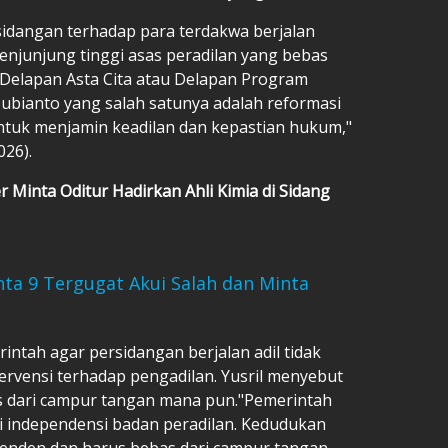
idangan terhadap para terdakwa berjalan
menjunjung tinggi asas peradilan yang bebas
an Delapan Asta Cita atau Delapan Program
bianto yang salah satunya adalah reformasi
uk menjamin keadilan dan kepastian hukum,"
026).
r Minta Oditur Hadirkan Ahli Kimia di Sidang
nta 9 Tergugat Akui Salah dan Minta
ntah agar persidangan berjalan adil tidak
tervensi terhadap pengadilan. Yusril menyebut
s dari campur tangan mana pun."Pemerintah
i independensi badan peradilan. Kedudukan
ependen dan harus bebas dari campur tangan