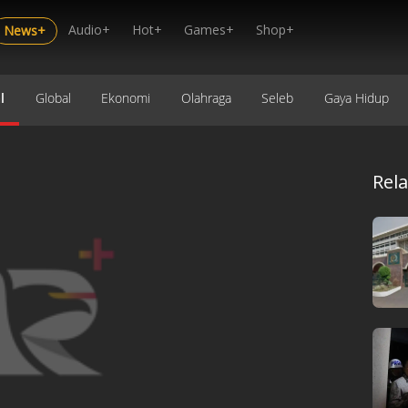
Audio+
Hot+
Games+
Shop+
News+
l
Global
Ekonomi
Olahraga
Seleb
Gaya Hidup
Rel