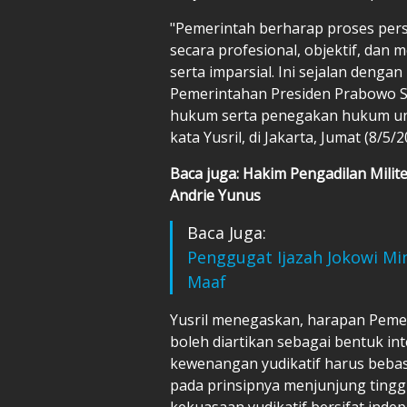
"Pemerintah berharap proses pers
secara profesional, objektif, dan 
serta imparsial. Ini sejalan deng
Pemerintahan Presiden Prabowo Su
hukum serta penegakan hukum unt
kata Yusril, di Jakarta, Jumat (8/5/2
Baca juga: Hakim Pengadilan Milite
Andrie Yunus
Baca Juga:
Penggugat Ijazah Jokowi Mi
Maaf
Yusril menegaskan, harapan Pemeri
boleh diartikan sebagai bentuk in
kewenangan yudikatif harus beba
pada prinsipnya menjunjung tingg
kekuasaan yudikatif bersifat ind