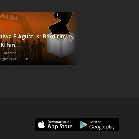
stiwa 8 Agustus: Berdirinya
Viral Pejalan Kaki 
N hin....
Tertabrak Motor...
l
| okezone
Nasional
| inews
7 Agustus 2026 - 23:10
Jum'at, 7 Agustus 2026 - 23:30